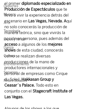
el primer 
diplomado especializado en 
Deportes
Producción de Espectáculos
 que te 
Museos
lleva a vivir la experiencia detrás del 
escenario en 
Las Vegas, Nevada. A
quí 
Arte
no solo conocerás la producción de 
Tecnología
manera teórica, sino que vivirás la 
acción en persona, pues además del 
Expos y ferias
acceso
 a algunos de los 
mejores 
Danza
shows
 de esta ciudad, conocerás 
Cultura
como se realizan diversas 
producciones de la mano de 
Entretenimiento
productores internacionales y 
Servicios
personal de empresas como Cirque 
du Soleil
, Hakkasan Group y 
Redes Sociales
Ceasar´s Palace.
 Todo esto en 
conjunto con el 
Stagecraft Institute of 
Las Vegas.
Algunos de los shows a los que 