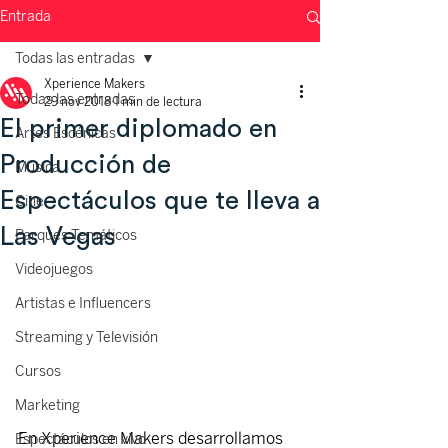
Entrada
Todas las entradas
Xperience Makers
Todas las entradas
29 nov 2018
1 min de lectura
El primer diplomado en
Artes Escénicas
Producción de
Música
Espectáculos que te lleva a
Cine
Las Vegas
Parques Temáticos
Videojuegos
Artistas e Influencers
Streaming y Televisión
Cursos
Marketing
En Xperience Makers desarrollamos 
Espectáculos en vivo