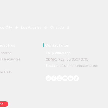
co City ⊛ Los Angeles ⊛ Orlando ⊛
nosotros
|
Contáctanos
nes somos
Tel. y Whatsapp:
ntas frecuentes
CDMX:
(+52) 55 3507 3715
Email:
sac@xperiencemakers.com
ce Club
ar