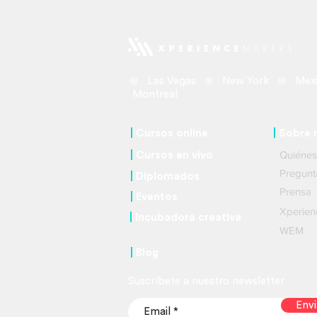
⊛ Las Vegas ⊛ New York ⊛ Mexi
Montreal
|
Cursos online
|
So
bre 
Quié
|
C
ursos
en vivo
Pregu
|
Diplomados
Prensa
|
Eventos
Xperien
|
Incubadora creativa
WEM
|
Blog
Suscríbete a nuestro newsletter
Envi