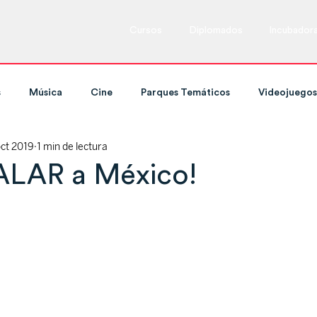
Cursos
Diplomados
Incubador
s
Música
Cine
Parques Temáticos
Videojuegos
oct 2019
1 min de lectura
ing y Televisión
Cursos
Marketing
Espectáculos en
ALAR a México!
Tecnología
Expos y ferias
Danza
Cultura
Redes Sociales