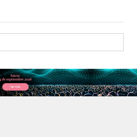
tu proyecto
Haz que tu obra de teatro llegu
Broadway