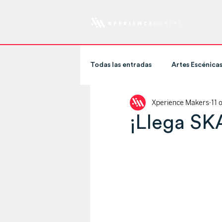
Todas las entradas
Artes Escénica
Xperience Makers
11 
Artistas e Influencers
Stream
¡Llega SK
Deportes
Museos
Arte
Entretenimiento
Servicios