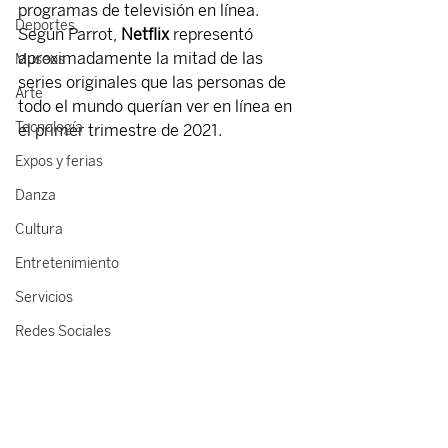
programas de televisión en línea. 
Deportes
Según Parrot, 
Netflix
 representó 
aproximadamente la mitad de las 
Museos
series originales que las personas de 
Arte
todo el mundo querían ver en línea en 
Tecnología
el primer trimestre de 2021.
Expos y ferias
Danza
Cultura
Entretenimiento
Servicios
Redes Sociales