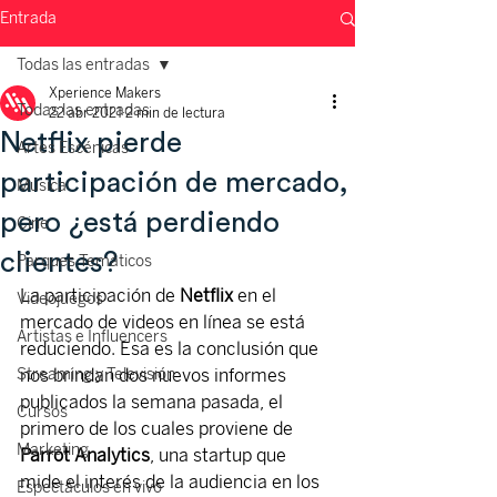
Entrada
Todas las entradas
Xperience Makers
Todas las entradas
22 abr 2021
2 min de lectura
Netflix pierde
Artes Escénicas
participación de mercado,
Música
pero ¿está perdiendo
Cine
clientes?
Parques Temáticos
La participación de 
Netflix 
en el 
Videojuegos
mercado de videos en línea se está 
Artistas e Influencers
reduciendo. Esa es la conclusión que 
Streaming y Televisión
nos brindan dos nuevos informes 
publicados la semana pasada, el 
Cursos
primero de los cuales proviene de 
Marketing
Parrot Analytics
, una startup que 
mide el interés de la audiencia en los 
Espectáculos en vivo