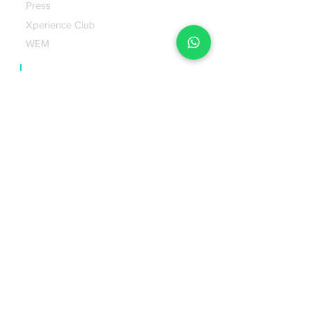
Press
Xperience Club
WEM
|
Business incubator
|
Blog
|
Contact us
Tel. y Whatsapp:
CDMX:
(+52) 55 3507 3715
Email:
sac@xperiencemakers.com
Subscribe to our newsletter
Enviar