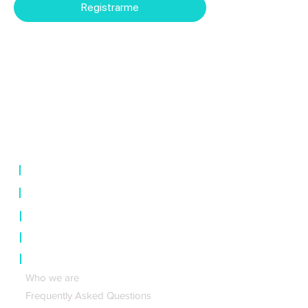
Registrarme
⊛ Las Vegas ⊛ New York ⊛ Mexico
City ⊛ Los Angeles ⊛ Orlando ⊛
Montreal
|
Online courses
|
Live courses
|
Certificates
|
Events
|
About us
Who we are
Frequently Asked Questions