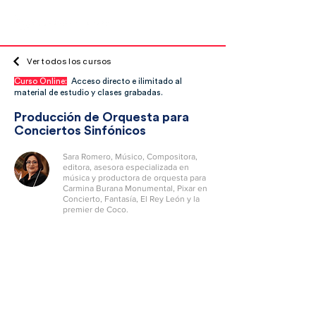
Inicio
Ver todos los cursos
Curso Online:
Acceso directo e ilimitado al
material de estudio y clases grabadas.
Producción de Orquesta para
Conciertos Sinfónicos
Sara Romero, Músico, Compositora,
editora, asesora especializada en
música y productora de orquesta para
Carmina Burana Monumental, Pixar en
Concierto, Fantasía, El Rey León y la
premier de Coco.