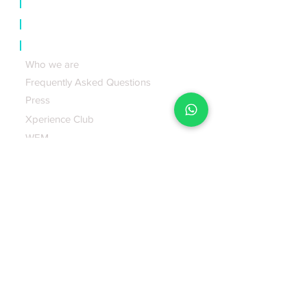
|
Certificates
|
Events
|
About us
Who we are
Frequently Asked Questions
Press
Xperience Club
WEM
|
Business incubator
|
Blog
|
Contact us
Tel. y Whatsapp:
CDMX:
(+52) 55 3507 3715
Email:
sac@xperiencemakers.com