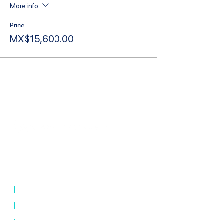
More info
Price
MX$15,600.00
⊛ Las Vegas ⊛ New York ⊛ Mexico
City ⊛ Los Angeles ⊛ Orlando ⊛
Montreal
|
Online courses
|
Live courses