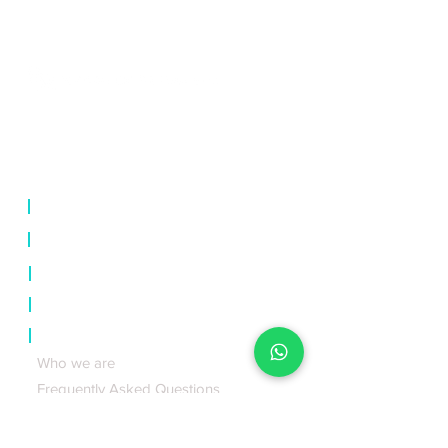
⊛ Las Vegas ⊛ New York ⊛ Mexico
City ⊛ Los Angeles ⊛ Orlando ⊛
Montreal
|
Online courses
|
Live courses
|
Certificates
|
Events
|
About us
Who we are
Frequently Asked Questions
Press
Xperience Club