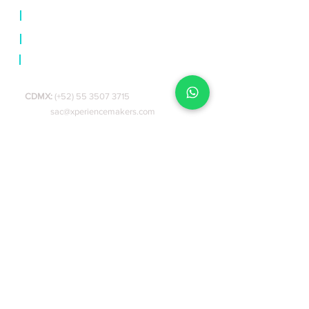
|
Business incubator
|
Blog
|
Contact us
Tel. y Whatsapp:
CDMX:
(+52) 55 3507 3715
Email:
sac@xperiencemakers.com
Subscribe to our newsletter
Enviar