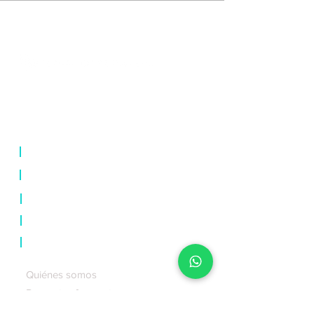
⊛ Las Vegas ⊛ New York ⊛ Mexico
City ⊛ Los Angeles ⊛ Orlando ⊛
Montreal
|
Cursos online
|
C
ursos
en vivo
|
Diplomados
|
Eventos
|
So
bre
nosotros
Quiénes somos
Preguntas frecuentes
Prensa