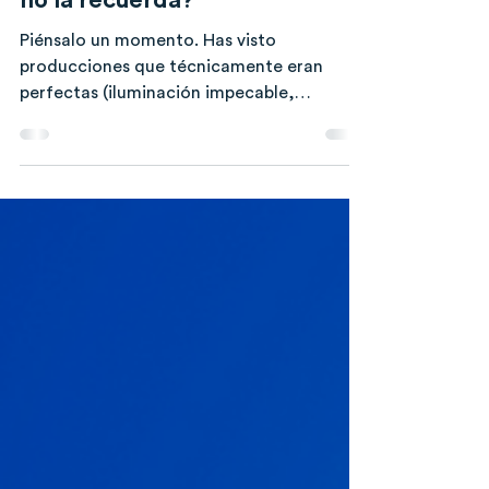
Entonces, ¿por qué el público
no la recuerda?
Piénsalo un momento. Has visto
producciones que técnicamente eran
perfectas (iluminación impecable,
escenografía impresionante, ejecución sin
errores), sin embargo, a las dos semanas
nadie las menciona. Y has visto otras que,
con menos recursos, se quedaron
grabadas en la memoria de quienes las
vivieron durante años. ¿Por qué sucede
esto? La diferencia no está en el
presupuesto. Está en la historia y en cómo
la cuentas. No en el argumento, no en el
guión. En algo más profundo