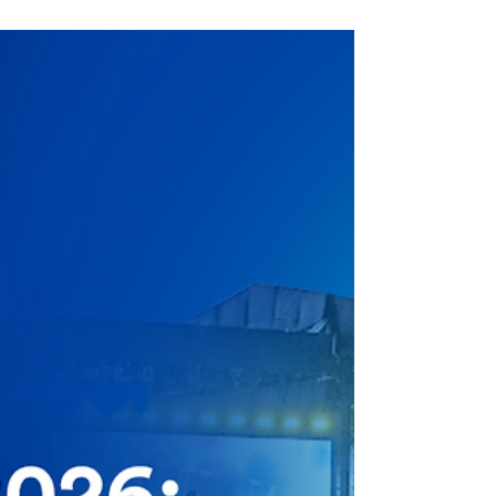
discretamente a identificar
canciones mediante IA
Música Latina ⎯ Spotify está introduciendo
discretamente una nueva función que
muestra las contribuciones de la
inteligencia artificial en los créditos de las
canciones, lo que supone un avance
significativo en la transparencia de la
plataforma. Sin embargo, cabe destacar
que estas etiquetas son proporcionadas
voluntariamente por los propios usuarios.
La actualización se encuentra actualmente
en fase beta y permite a los oyentes ver la
participación de la IA directamente en l