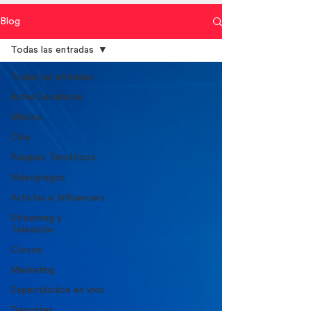
Blog
Todas las entradas
Todas las entradas
Artes Escénicas
Música
Cine
Parques Temáticos
Videojuegos
Artistas e Influencers
Streaming y
Televisión
Cursos
Marketing
Espectáculos en vivo
Deportes