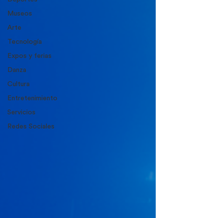
Museos
Arte
Tecnología
Expos y ferias
Danza
Cultura
Entretenimiento
Servicios
Redes Sociales