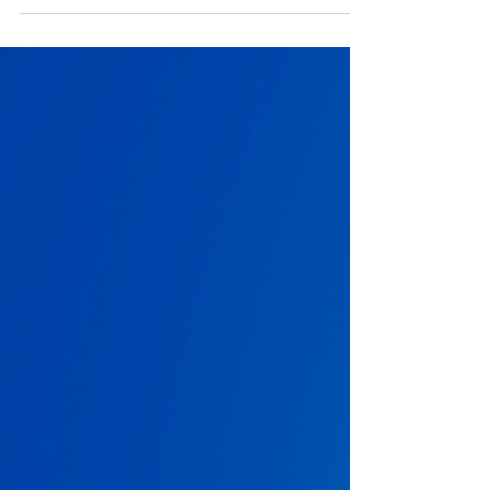
dónde va cada cable, cuándo entra cada
cue, qué pasa si el técnico de audio falla
en el peor momento. Has resuelto crisis
que el público nunca supo que existieron. Y
aun así, hay una conversación que siempre
ocurre sin ti: la de producción, la de
dirección, la de "¿quién está a cargo de
esto?" No es falta de talento. Tampoco es
antigüedad. Es que nadie — ningún curso,
ningún mentor, ninguna industria — te
enseñó a dar ese salto. A pasar