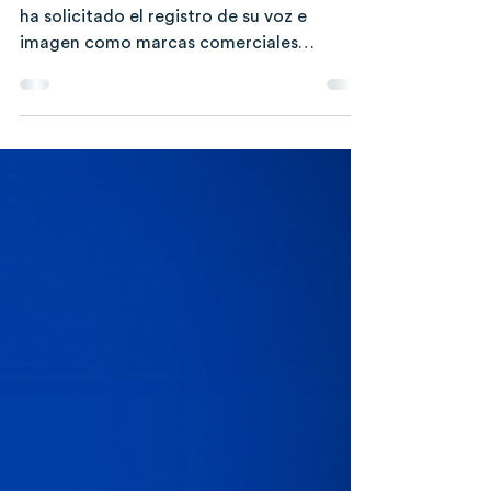
29 abr
4 min de lectura
Taylor Swift registra su voz e
imagen como marca ante
deepfakes de IA
Music Business World Wide ⎯ Taylor Swift
ha solicitado el registro de su voz e
imagen como marcas comerciales
federales en Estados Unidos, en un
aparente esfuerzo por combatir los
futuros deepfakes generados por
inteligencia artificial. La artista ha sido
blanco de deepfakes en los últimos años.
En 2024, X tuvo que bloquear las
búsquedas de "Taylor Swift" en la
plataforma debido a que circularon en
línea imágenes deepfake pornográficas de
la artista, convirtiendo a Swift en