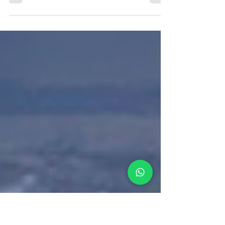
mundo del ayer, del mañana y de la
fantasía”. Así se lee en una placa a la
entrada de...