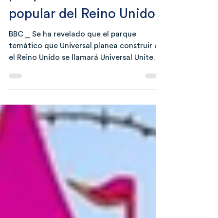
parque temático más
popular del Reino Unido
BBC ⎯ Se ha revelado que el parque
temático que Universal planea construir en
el Reino Unido se llamará Universal United
Kingdom Resort y contará con una
financiación gubernamental de 1.300
millones de libras esterlinas. Comcast
NBCUniversal afirmó que esperaba que la
atracción atrajera a 8,5 millones de
visitantes al año cuando abriera sus
puertas en 2031, con la ambición de que se
convirtiera en el parque temático más
visitado de Europa. El gigante
estadounidense del entre