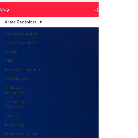
Blog
Artes Escénicas
Todas las entradas
Artes Escénicas
Música
Cine
Parques Temáticos
Videojuegos
Artistas e
Influencers
Streaming y
Televisión
Cursos
Marketing
Espectáculos en