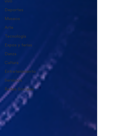
vivo
Deportes
Museos
Arte
Tecnología
Expos y ferias
Danza
Cultura
Entretenimiento
Servicios
Redes Sociales