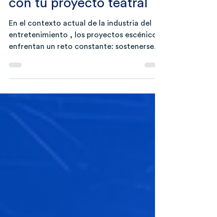
Cómo construir ingresos
con tu proyecto teatral
En el contexto actual de la industria del
entretenimiento , los proyectos escénicos
enfrentan un reto constante: sostenerse
económicamente sin comprometer su
esencia artística. La conversación ya no
gira únicamente en torno a la creatividad,
sino también a la toma de decisiones
estratégicas que permiten que el arte
escénico sea viable a largo plazo. Hablar
de ingresos en el teatro implica entender
que el talento no es suficiente. La
sostenibilidad depende de diseñar modelo