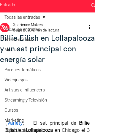
Entrada
Todas las entradas
Xperience Makers
Todas las entradas
8 ago 2023
2 min de lectura
Billie Eilish en Lollapalooza
Artes Escénicas
y un set principal con
Música
energía solar
Cine
Parques Temáticos
Videojuegos
Artistas e Influencers
Streaming y Televisión
Cursos
Marketing
(
Variety
) -- El set principal de 
Billie 
Eilish
 en 
Lollapalooza 
en Chicago el 3 
Espectáculos en vivo