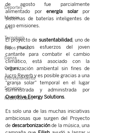
de agosto fue parcialmente 
Deportes
alimentado por 
energía solar
 por 
Museos
sistemas de baterías inteligentes de 
cero emisiones.
Arte
Tecnología
El proyecto de 
sustentabilidad
, uno de 
los muchos esfuerzos del joven 
Expos y ferias
cantante para combatir el cambio 
Danza
climático, está asociado con la 
organización ambiental sin fines de 
Cultura
lucro Reverb y es posible gracias a una 
Entretenimiento
"granja solar" temporal en el lugar 
Servicios
suministrada y administrada por
Overdrive Energy Solutions
.
Redes Sociales
Es solo una de las muchas iniciativas 
ambiciosas que surgen del Proyecto 
de 
descarbonización 
de la música, una 
campaña que 
Eilish 
ayudó a lanzar y 