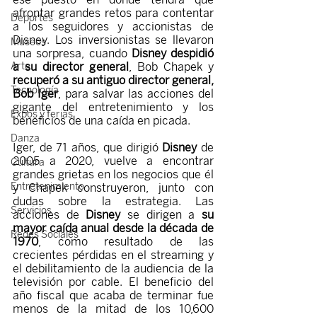
afrontar grandes retos para contentar 
Deportes
a los seguidores y accionistas de 
Disney. Los inversionistas se llevaron 
Museos
una sorpresa, cuando 
Disney despidió 
a su director general
, Bob Chapek y 
Arte
recuperó a su antiguo director general, 
Tecnología
Bob Iger
, para salvar las acciones del 
gigante del entretenimiento y los 
Expos y ferias
beneficios de una caída en picada.
Danza
Iger, de 71 años, que dirigió 
Disney 
de 
2005 a 2020, vuelve a encontrar 
Cultura
grandes grietas en los negocios que él 
Entretenimiento
y Chapek construyeron, junto con 
dudas sobre la estrategia. Las 
Servicios
acciones de 
Disney 
se dirigen a 
su 
mayor caída anual desde la década de 
Redes Sociales
1970
, como resultado de las 
crecientes pérdidas en el streaming y 
el debilitamiento de la audiencia de la 
televisión por cable. El beneficio del 
año fiscal que acaba de terminar fue 
menos de la mitad de los 10,600 