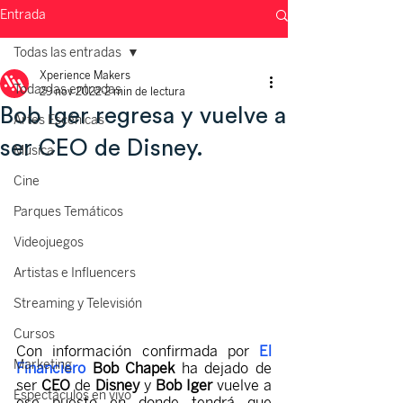
Entrada
Todas las entradas
Xperience Makers
Todas las entradas
29 nov 2022
2 min de lectura
Bob Iger regresa y vuelve a
Artes Escénicas
ser CEO de Disney.
Música
Cine
Parques Temáticos
Videojuegos
Artistas e Influencers
Streaming y Televisión
Cursos
Con información confirmada por 
El 
Marketing
Financiero
 Bob Chapek
 ha dejado de 
ser 
CEO
 de 
Disney
 y 
Bob Iger
 vuelve a 
Espectáculos en vivo
ese puesto en donde tendrá que 