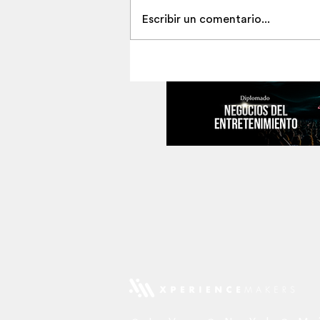
Escribir un comentario...
¿Quieres producir espectáculo
internacional? Empieza por aq