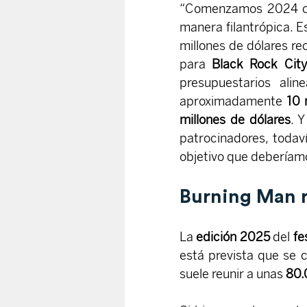
“Comenzamos 2024 co
manera filantrópica. E
millones de dólares r
para 
Black Rock City
presupuestarios alin
aproximadamente 
10 
millones de dólares
. 
patrocinadores, todaví
objetivo que deberíamo
Burning Man r
La 
edición 2025
 del 
fe
está prevista que se c
suele reunir a unas 
80.