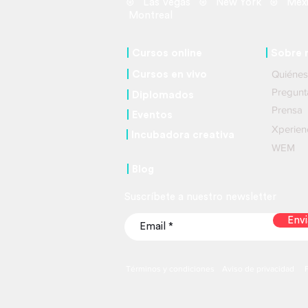
⊛ Las Vegas ⊛ New York ⊛ Mexi
Montreal
|
Cursos online
|
So
bre 
Quié
|
C
ursos
en vivo
Pregu
|
Diplomados
Prensa
|
Eventos
Xperien
|
Incubadora creativa
WEM
|
Blog
Suscríbete a nuestro newsletter
Envi
Términos y condiciones
Aviso de privacidad