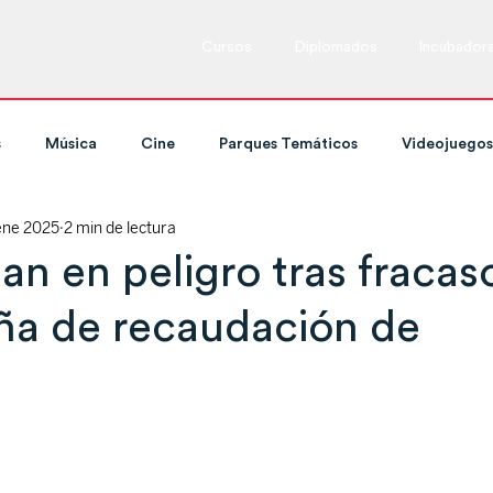
Cursos
Diplomados
Incubador
s
Música
Cine
Parques Temáticos
Videojuegos
ene 2025
2 min de lectura
ing y Televisión
Cursos
Marketing
Espectáculos en
n en peligro tras fracas
a de recaudación de
Tecnología
Expos y ferias
Danza
Cultura
Redes Sociales