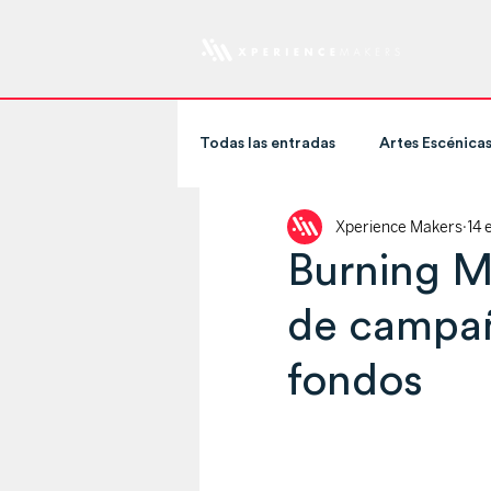
Todas las entradas
Artes Escénica
Xperience Makers
14 
Artistas e Influencers
Stream
Burning Ma
de campañ
Deportes
Museos
Arte
fondos
Entretenimiento
Servicios