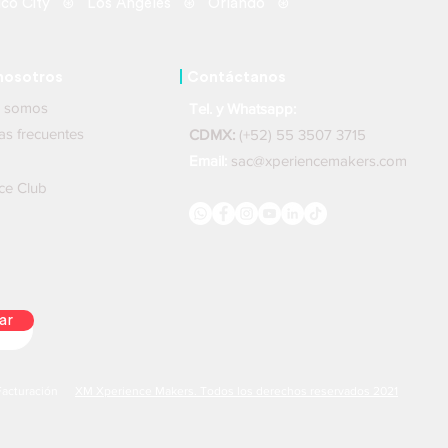
co City ⊛ Los Angeles ⊛ Orlando ⊛
nosotros
|
Contáctanos
nes somos
Tel. y Whatsapp:
ntas frecuentes
CDMX:
(+52) 55 3507 3715
Email:
sac@xperiencemakers.com
ce Club
ar
Facturación
XM Xperience Makers. Todos los derechos reservados 2021