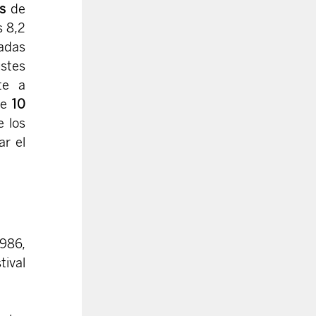
s
 de 
 8,2 
adas 
stes 
e a 
de
 10 
 los 
r el 
986, 
ival 