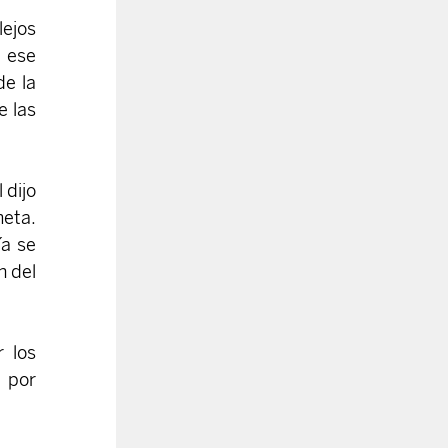
ejos 
 ese 
e la 
 las 
dijo 
eta. 
a se 
están ultimando, y que el apoyo filantrópico ayudará a informar la planificación del 
 los 
 por 