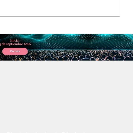
s a nivel
El tributo inmersivo a Piazzolla
uí.
compite por un Grammy