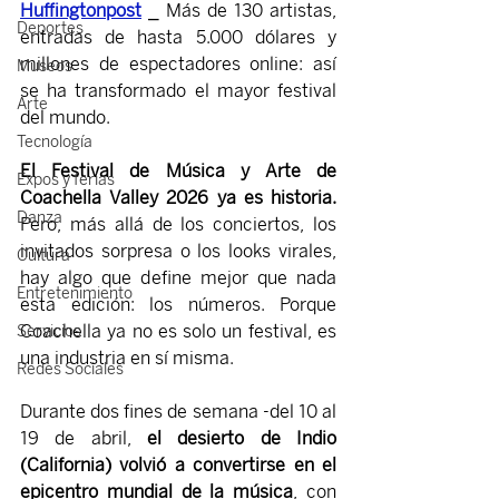
Huffingtonpost
 ⎯ Más de 130 artistas, 
Deportes
entradas de hasta 5.000 dólares y 
millones de espectadores online: así 
Museos
se ha transformado el mayor festival 
Arte
del mundo.
Tecnología
El Festival de Música y Arte de 
Expos y ferias
Coachella Valley 2026 ya es historia.
Danza
Pero, más allá de los conciertos, los 
invitados sorpresa o los looks virales, 
Cultura
hay algo que define mejor que nada 
Entretenimiento
esta edición: los números. Porque 
Coachella ya no es solo un festival, es 
Servicios
una industria en sí misma.
Redes Sociales
Durante dos fines de semana -del 10 al 
19 de abril, 
el desierto de Indio 
(California) volvió a convertirse en el 
epicentro mundial de la música
, con 