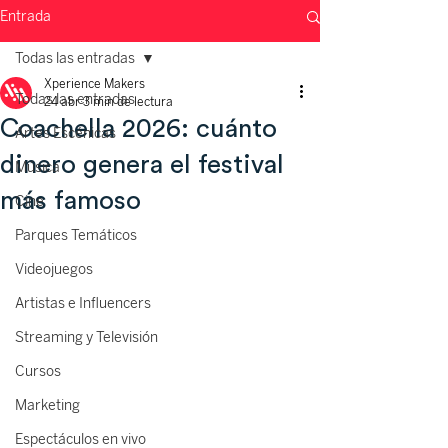
Entrada
Todas las entradas
Xperience Makers
Todas las entradas
24 abr
3 min de lectura
Coachella 2026: cuánto
Artes Escénicas
dinero genera el festival
Música
más famoso
Cine
Parques Temáticos
Videojuegos
Artistas e Influencers
Streaming y Televisión
Cursos
Marketing
Espectáculos en vivo