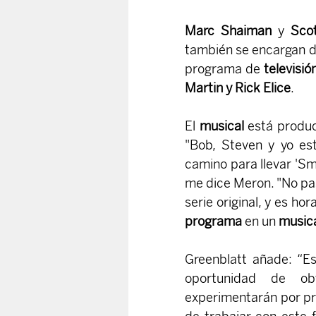
Marc Shaiman
 y 
Sco
también se encargan de
programa de 
televisió
Martin y Rick Elice
.
El 
musical 
está produ
"Bob, Steven y yo es
camino para llevar 'Sm
me dice Meron. "No pas
serie original, y es hora
programa 
en un 
musica
Greenblatt añade: “E
oportunidad de ob
experimentarán por pr