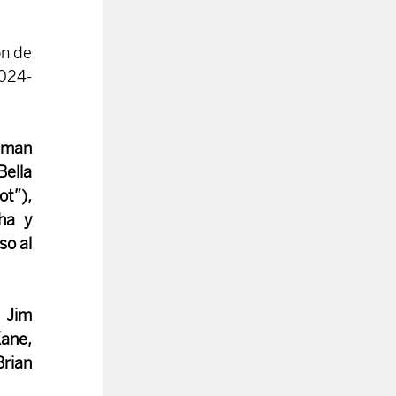
n de 
024-
man 
ella 
t”), 
a y 
o al 
 Jim 
ane, 
rian 