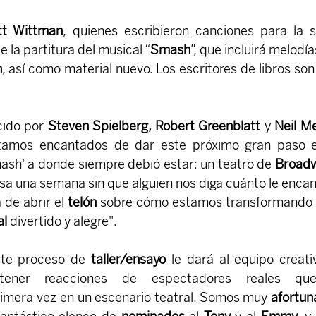
tt Wittman
, quienes escribieron canciones para la se
 la partitura del musical “
Smash
”, que incluirá melodías
n
, así como material nuevo. Los escritores de libros son
cido por
 Steven Spielberg, Robert Greenblatt
 y 
Neil M
tamos encantados de dar este próximo gran paso en
ash' a donde siempre debió estar: un teatro de 
Broad
a una semana sin que alguien nos diga cuánto le encant
 de abrir el 
telón
l 
divertido y alegre".
ste proceso de
 taller/ensayo
 le dará al equipo creativ
tener reacciones de espectadores reales que
imera vez en un escenario teatral. Somos muy 