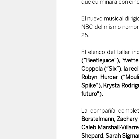
que culminará con cinc
El nuevo musical dirigi
NBC del mismo nombre
25.
El elenco del taller in
(“Beetlejuice”), Yvett
Coppola (“Six”), la rec
Robyn Hurder (“Mouli
Spike”), Krysta Rodrigu
futuro”).
La compañía complet
Borstelmann, Zachary D
Caleb Marshall-Villarr
Shepard, Sarah Sigman