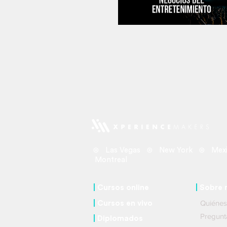
compite por un Grammy
⊛ Las Vegas ⊛ New York ⊛ Mexi
Montreal
|
Cursos online
|
So
bre 
Quié
|
C
ursos
en vivo
Pregu
|
Diplomados