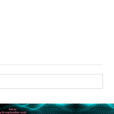
la que
Suno pierde demanda por dere