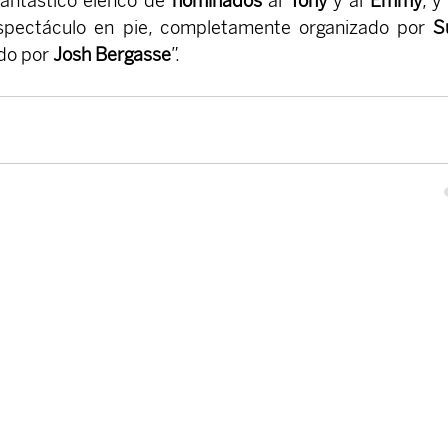
fantástico elenco de 
nominados
 al 
Tony 
y al 
Emmy
, y
spectáculo en pie, completamente organizado por 
S
do por 
Josh Bergasse
”.