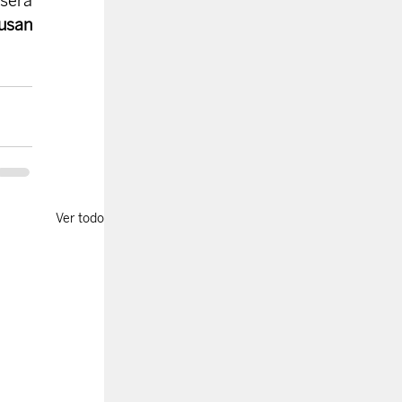
 será 
usan 
Ver todo