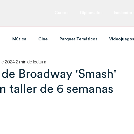
Cursos
Diplomados
Incubador
s
Música
Cine
Parques Temáticos
Videojuegos
ne 2024
2 min de lectura
ing y Televisión
Cursos
Marketing
Espectáculos en
l de Broadway 'Smash'
n taller de 6 semanas
Tecnología
Expos y ferias
Danza
Cultura
Redes Sociales