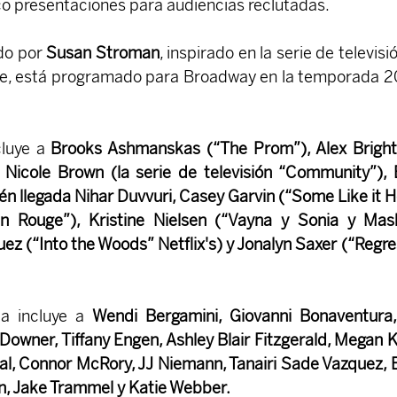
o presentaciones para audiencias reclutadas.
do por 
Susan Stroman
, inspirado en la serie de televisió
, está programado para Broadway en la temporada 2
cluye a
 Brooks Ashmanskas (“The Prom”), Alex Bright
e Nicole Brown (la serie de televisión “Community”), B
ién llegada Nihar Duvvuri, Casey Garvin (“Some Like it Ho
n Rouge”), Kristine Nielsen (“Vayna y Sonia y Mash
ez (“Into the Woods” Netflix's) y Jonalyn Saxer (“Regres
a incluye a 
Wendi Bergamini, Giovanni Bonaventura,
owner, Tiffany Engen, Ashley Blair Fitzgerald, Megan K
eal, Connor McRory, JJ Niemann, Tanairi Sade Vazquez, B
, Jake Trammel y Katie Webber.