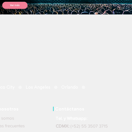
autor
co City ⊛ Los Angeles ⊛ Orlando ⊛
nosotros
|
Contáctanos
nes somos
Tel. y Whatsapp:
ntas frecuentes
CDMX:
(+52) 55 3507 3715