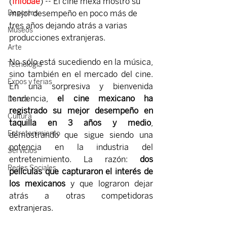
(
Infobae
) -- El cine mexa mostró su 
mejor desempeño en poco más de 
Deportes
tres años dejando atrás a varias 
Museos
producciones extranjeras.
Arte
No sólo está sucediendo en la música, 
Tecnología
sino también en el mercado del cine. 
Expos y ferias
En una sorpresiva y bienvenida 
tendencia, 
el cine mexicano ha 
Danza
registrado su mejor desempeño en 
Cultura
taquilla en 3 años y medio
, 
Entretenimiento
demostrando que sigue siendo una 
potencia en la industria del 
Servicios
entretenimiento. La razón: 
dos 
Redes Sociales
películas que capturaron el interés de 
los mexicanos
 y que lograron dejar 
atrás a otras competidoras 
extranjeras.