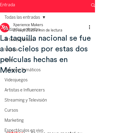
Entrada
Todas las entradas
Xperience Makers
Todas las entradas
29 sept 2023
2 min de lectura
La taquilla nacional se fue
Artes Escénicas
a los cielos por estas dos
Música
películas hechas en
Cine
México
Parques Temáticos
Videojuegos
Artistas e Influencers
Streaming y Televisión
Cursos
Marketing
Espectáculos en vivo