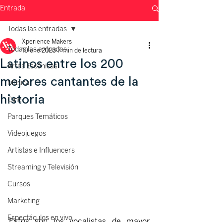
Entrada
Todas las entradas
Xperience Makers
Todas las entradas
10 ene 2023
7 min de lectura
Latinos entre los 200
Artes Escénicas
mejores cantantes de la
Música
historia
Cine
Parques Temáticos
Videojuegos
Artistas e Influencers
Streaming y Televisión
Cursos
Marketing
Espectáculos en vivo
Estos son los vocalistas de mayor 