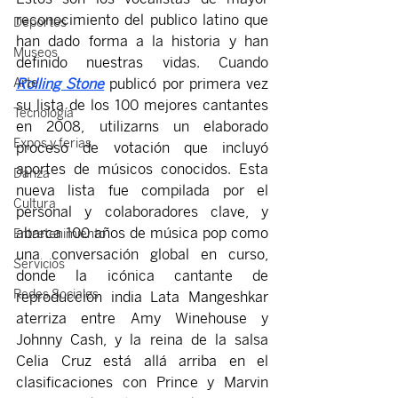
reconocimiento del publico latino que 
Deportes
han dado forma a la historia y han 
Museos
definido nuestras vidas. Cuando 
Rolling Stone
 publicó por primera vez 
Arte
su lista de los 100 mejores cantantes 
Tecnología
en 2008, utilizarns un elaborado 
Expos y ferias
proceso de votación que incluyó 
aportes de músicos conocidos. Esta 
Danza
nueva lista fue compilada por el 
Cultura
personal y colaboradores clave, y 
abarca 100 años de música pop como 
Entretenimiento
una conversación global en curso, 
Servicios
donde la icónica cantante de 
Redes Sociales
reproducción india Lata Mangeshkar 
aterriza entre Amy Winehouse y 
Johnny Cash, y la reina de la salsa 
Celia Cruz está allá arriba en el 
clasificaciones con Prince y Marvin 