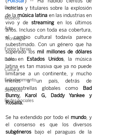
(
PollStar
) -- Ha habido cientos de 
noticias y titulares sobre la explosión 
Deportes
de la 
música latina
 en las industrias en 
Museos
vivo y de 
streaming
 en los últimos 
Arte
años. Incluso con toda esa cobertura, 
el cambio cultural todavía parece 
Tecnología
subestimado. Con un género que ha 
Expos y ferias
superado los 
mil millones de dólares
sólo en 
Estados Unidos
, la música 
Danza
latina es tan masiva que ya no puede 
Cultura
limitarse a un continente, y mucho 
Entretenimiento
menos a un país, detrás de 
superestrellas globales como 
Bad 
Servicios
Bunny, Karol G, Daddy Yankee y 
Redes Sociales
Rosalía.
Se ha extendido por todo el 
mundo
, y 
el consenso es que los diversos 
subgéneros 
bajo el paraguas de la 