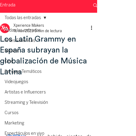
Entrada
Todas las entradas
Xperience Makers
Todas las entradas
16 nov 2023
5 min de lectura
Los Latin Grammy en
Artes Escénicas
España subrayan la
Música
globalización de Música
Cine
Latina
Parques Temáticos
Videojuegos
Artistas e Influencers
Streaming y Televisión
Cursos
Marketing
Espectáculos en vivo