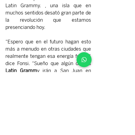
Latin Grammy. , una isla que en 
muchos sentidos desató gran parte de 
la revolución que estamos 
presenciando hoy.
“Espero que en el futuro hagan esto 
más a menudo en otras ciudades que 
realmente tengan esa energía fuerte”, 
dice Fonsi. “Sueño que algún día los 
Latin Gramm
y irán a San Juan en 
Puerto Rico, que –obviamente como 
orgulloso boricua– es una ciudad 
extremadamente musical”.
Música