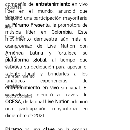
compañía de 
entretenimiento 
en vivo 
Deportes
líder en el mundo, anunció que 
Museos
adquirió una participación mayoritaria 
en 
Páramo Presenta
, la promotora de 
Arte
música líder en 
Colombia
. Este 
Tecnología
movimiento demuestra aún más el 
compromiso de Live Nation con 
Expos y ferias
América Latina
 y fortalece su 
Danza
plataforma global
, al tiempo que 
subraya su dedicación para apoyar el 
Cultura
talento local y brindarles a los 
Entretenimiento
fanáticos experiencias de 
Servicios
entretenimiento en vivo
 sin igual. El 
acuerdo se ejecutó a través de 
Redes Sociales
OCESA
, de la cual 
Live Nation 
adquirió 
una participación mayoritaria en 
diciembre de 2021.
Páramo 
es una 
clave 
en la escena 