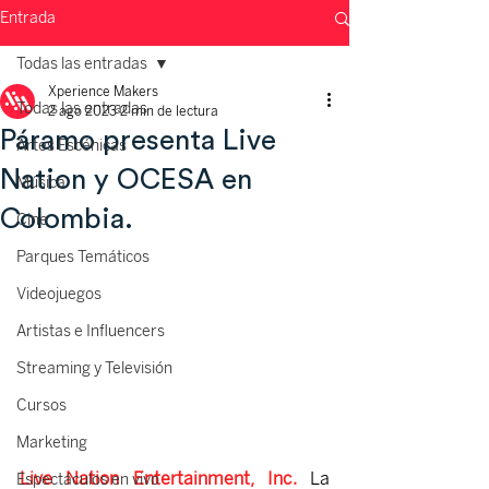
Entrada
Todas las entradas
Xperience Makers
Todas las entradas
2 ago 2023
2 min de lectura
Páramo presenta Live
Artes Escénicas
Nation y OCESA en
Música
Colombia.
Cine
Parques Temáticos
Videojuegos
Artistas e Influencers
Streaming y Televisión
Cursos
Marketing
Live Nation Entertainment, Inc.
 La 
Espectáculos en vivo