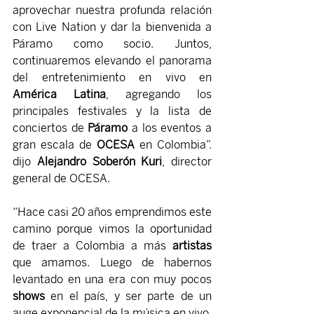
aprovechar nuestra profunda relación 
con Live Nation y dar la bienvenida a 
Páramo como socio. Juntos, 
continuaremos elevando el panorama 
del entretenimiento en vivo en 
América Latina
, agregando los 
principales festivales y la lista de 
conciertos de 
Páramo 
a los eventos a 
gran escala de 
OCESA 
en Colombia”. 
dijo 
Alejandro Soberón Kuri
, director 
general de OCESA.
“Hace casi 20 años emprendimos este 
camino porque vimos la oportunidad 
de traer a Colombia a más 
artistas 
que amamos. Luego de habernos 
levantado en una era con muy pocos 
shows 
en el país, y ser parte de un 
auge exponencial de la música en vivo, 