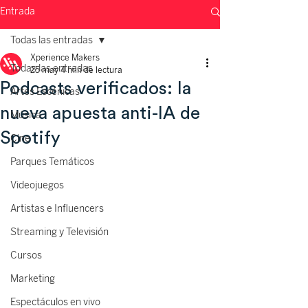
Entrada
Todas las entradas
Xperience Makers
Todas las entradas
25 may
4 min de lectura
Podcasts verificados: la
Artes Escénicas
nueva apuesta anti-IA de
Música
Spotify
Cine
Parques Temáticos
Videojuegos
Artistas e Influencers
Streaming y Televisión
Cursos
Marketing
Espectáculos en vivo