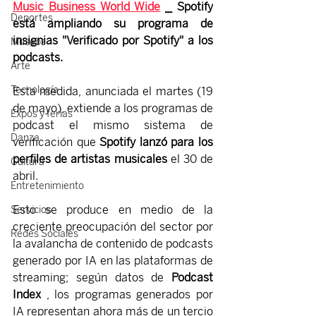
Music Business World Wide
 ⎯ Spotify
Deportes
está ampliando su programa de 
insignias "Verificado por Spotify" a los 
Museos
podcasts.
Arte
Tecnología
Esta medida, anunciada el martes (19 
de mayo), extiende a los programas de 
Expos y ferias
podcast el mismo sistema de 
Danza
verificación que 
Spotify 
lanzó para los 
perfiles de artistas musicales
 el 30 de 
Cultura
abril.
Entretenimiento
Esto se produce en medio de la 
Servicios
creciente preocupación del sector por 
Redes Sociales
la avalancha de contenido de podcasts 
generado por IA en las plataformas de 
streaming; según 
datos
 de 
Podcast 
Index
 , los programas generados por 
IA representan ahora más de un tercio 