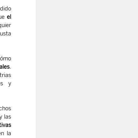
dido 
ue 
el 
uier 
usta 
ómo 
ales
. 
rias 
s y 
hos 
 las 
tivas
n la 