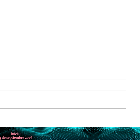
la que
Suno pierde demanda por dere