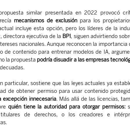
propuesta similar presentada en 2022 provocó críti
recía
 mecanismos de exclusión
 para los propietario
ctual incluye esta opción, pero los líderes de la indus
 directora ejecutiva de la 
BPI
, siguen advirtiendo sobre
ntereses nacionales. Aunque reconocen la importancia d
so de contenido para entrenar modelos de IA, argume
o la propuesta 
podría disuadir a las empresas tecnológ
adecuadas.
n particular, sostiene que las leyes actuales ya establ
dad de obtener permiso para usar contenido protegid
 excepción innecesaria
. Más allá de las licencias, tam
bre 
quién tiene la autoridad para otorgar permisos:
 s
titulares de derechos, o los creadores e intérpre
ras.