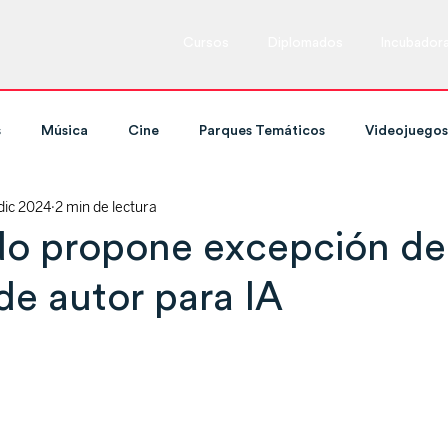
Cursos
Diplomados
Incubador
s
Música
Cine
Parques Temáticos
Videojuegos
dic 2024
2 min de lectura
ing y Televisión
Cursos
Marketing
Espectáculos en
do propone excepción de
de autor para IA
Tecnología
Expos y ferias
Danza
Cultura
Redes Sociales