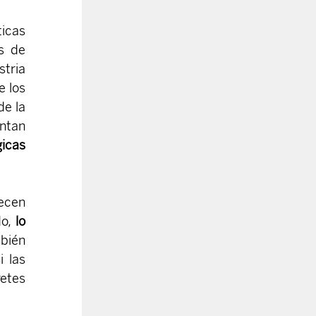
cas 
s de 
tria 
 los 
e la 
ntan 
icas 
ecen 
o, 
lo 
bién 
i las 
tes 