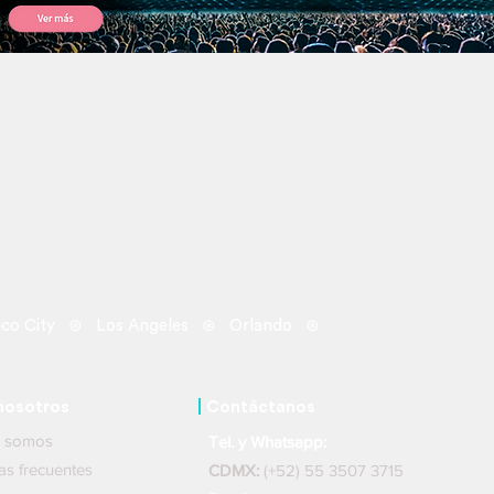
autor
co City ⊛ Los Angeles ⊛ Orlando ⊛
nosotros
|
Contáctanos
nes somos
Tel. y Whatsapp:
ntas frecuentes
CDMX:
(+52) 55 3507 3715