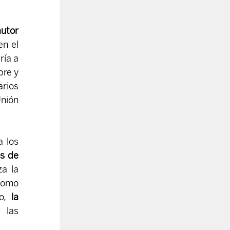
utor 
n el 
ía a 
re y 
rios 
nión 
 los 
s de 
a la 
como 
o, 
la 
las 