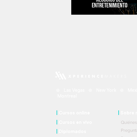
compite por un Grammy
⊛ Las Vegas ⊛ New York ⊛ Mexi
Montreal
|
Cursos online
|
So
bre 
Quié
|
C
ursos
en vivo
Pregu
|
Diplomados