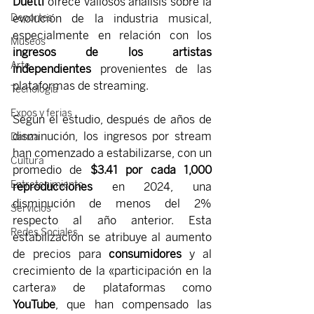
Duetti
 ofrece valiosos análisis sobre la 
evolución de la industria musical, 
Deportes
especialmente en relación con los 
Museos
ingresos de los artistas 
Arte
independientes
 provenientes de las 
plataformas de streaming.
Tecnología
Expos y ferias
Según el estudio, después de años de 
disminución, los ingresos por stream 
Danza
han comenzado a estabilizarse, con un 
Cultura
promedio de 
$3.41 por cada 1,000 
Entretenimiento
reproducciones
 en 2024, una 
disminución de menos del 2% 
Servicios
respecto al año anterior. Esta 
Redes Sociales
estabilización se atribuye al aumento 
de precios para 
consumidores 
y al 
crecimiento de la «participación en la 
cartera» de plataformas como 
YouTube
, que han compensado las 