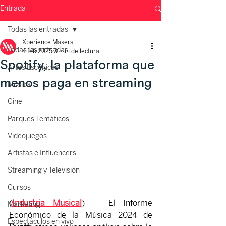
Entrada
Todas las entradas
Xperience Makers
Todas las entradas
4 feb 2025
3 min de lectura
Spotify, la plataforma que
Artes Escénicas
menos paga en streaming
Música
Cine
Parques Temáticos
Videojuegos
Artistas e Influencers
Streaming y Televisión
Cursos
(
Industria Musical
) — El Informe 
Marketing
Económico de la Música 2024 de 
Espectáculos en vivo