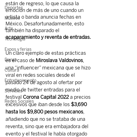
están de regreso, lo que causa la 
Deportes
emoción de más de uno cuando un 
artista o banda anuncia fechas en 
Museos
México. Desafortunadamente, esto 
Arte
también ha disparado el 
acaparamiento y reventa de entradas.
Tecnología
Expos y ferias
Un claro ejemplo de estas prácticas 
Danza
es el caso de 
Miroslava Valdovinos
, 
una “influencer” mexicana que se hizo 
Cultura
viral en redes sociales desde el 
Entretenimiento
pasado 24 de agosto al ofertar por 
medio de twitter entradas para el 
Servicios
festival
 Corona Capital 2022
 a precios 
Redes Sociales
excesivos que iban desde los 
$3,690 
hasta los $9,800 pesos mexicanos
, 
añadiendo que no se trataba de una 
reventa, sino que era embajadora del 
evento y el festival le había otorgado 