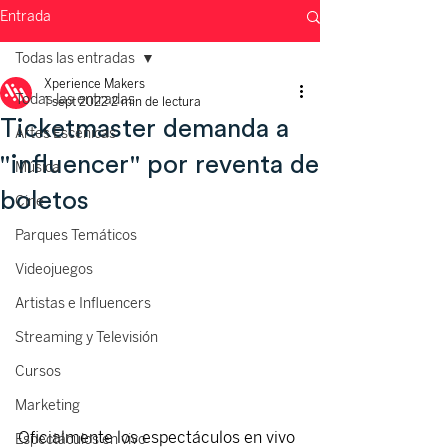
Entrada
Todas las entradas
Xperience Makers
Todas las entradas
1 sept 2022
2 min de lectura
Ticketmaster demanda a
Artes Escénicas
"influencer" por reventa de
Música
boletos
Cine
Parques Temáticos
Videojuegos
Artistas e Influencers
Streaming y Televisión
Cursos
Marketing
Oficialmente los espectáculos en vivo 
Espectáculos en vivo