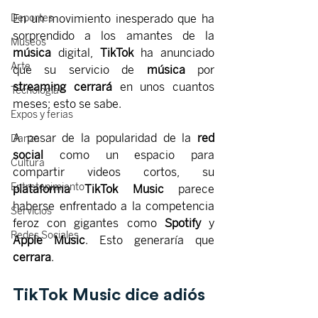
En un movimiento inesperado que ha 
Deportes
sorprendido a los amantes de la 
Museos
música
 digital, 
TikTok
ha anunciado 
Arte
que su servicio de 
música
 por 
streaming
cerrará
 en unos cuantos 
Tecnología
meses; esto se sabe.
Expos y ferias
A pesar de la popularidad de la 
red 
Danza
social
 como un espacio para 
Cultura
compartir videos cortos, su 
Entretenimiento
plataforma
TikTok Music
 parece 
haberse enfrentado a la competencia 
Servicios
feroz con gigantes como 
Spotify
 y 
Redes Sociales
Apple Music
. Esto generaría que 
cerrara
.
TikTok Music
 dice adiós