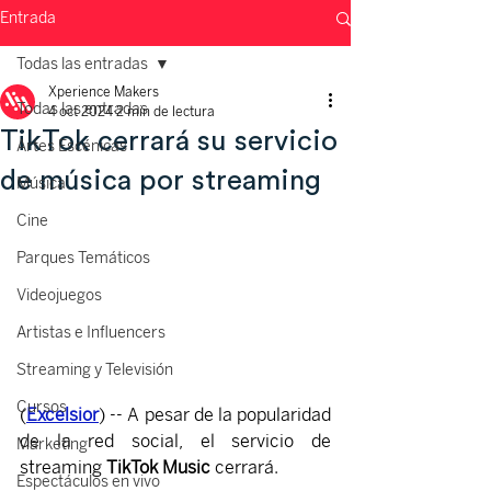
Entrada
Todas las entradas
Xperience Makers
Todas las entradas
4 oct 2024
2 min de lectura
TikTok cerrará su servicio
Artes Escénicas
de música por streaming
Música
Cine
Parques Temáticos
Videojuegos
Artistas e Influencers
Streaming y Televisión
Cursos
(
Excelsior
) -- A pesar de la popularidad 
de la red social, el servicio de 
Marketing
streaming 
TikTok Music
 cerrará.
Espectáculos en vivo