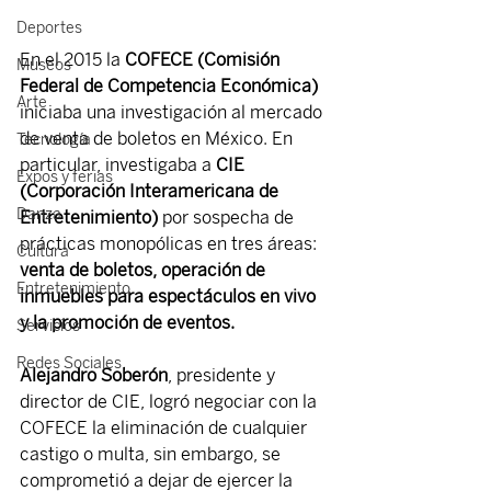
Deportes
En el 2015 la 
COFECE (Comisión 
Museos
Federal de Competencia Económica)
Arte
iniciaba una investigación al mercado 
de venta de boletos en México. En 
Tecnología
particular, investigaba a 
CIE 
Expos y ferias
(Corporación Interamericana de 
Danza
Entretenimiento)
 por sospecha de 
prácticas monopólicas en tres áreas:
Cultura
venta de boletos, operación de 
Entretenimiento
inmuebles para espectáculos en vivo 
y la promoción de eventos.
Servicios
Redes Sociales
Alejandro Soberón
, presidente y 
director de CIE, logró negociar con la 
COFECE la eliminación de cualquier 
castigo o multa, sin embargo, se 
comprometió a dejar de ejercer la 