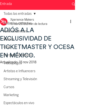
Entrada
Todas las entradas
Xperience Makers
Todas las entradas
15 nov 2018
2 min de lectura
ADIÓS A LA
Artes Escénicas
EXCLUSIVIDAD DE
Música
TICKETMASTER Y OCESA
Cine
EN MÉXICO.
Parques Temáticos
Actualizado:
15 nov 2018
Videojuegos
Artistas e Influencers
Streaming y Televisión
Cursos
Marketing
Espectáculos en vivo