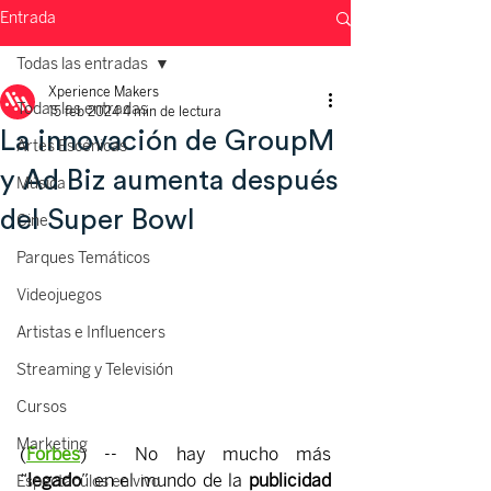
Entrada
Todas las entradas
Xperience Makers
Todas las entradas
15 feb 2024
4 min de lectura
La innovación de GroupM
Artes Escénicas
y Ad Biz aumenta después
Música
del Super Bowl
Cine
Parques Temáticos
Videojuegos
Artistas e Influencers
Streaming y Televisión
Cursos
Marketing
(
Forbes
) -- No hay mucho más 
“
legado
” en el mundo de la 
publicidad 
Espectáculos en vivo