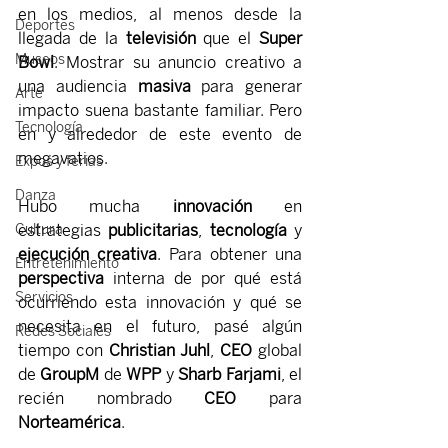
en los medios, al menos desde la 
Deportes
llegada de la 
televisión
 que el 
Super 
Museos
Bowl
. Mostrar su anuncio creativo a 
una audiencia 
masiva 
para generar 
Arte
impacto suena bastante familiar. Pero 
Tecnología
en y alrededor de este evento de 
megavatios. 
Expos y ferias
Danza
Hubo mucha 
innovación
 en 
estrategias 
publicitarias
, 
tecnología 
y 
Cultura
ejecución creativa
. Para obtener una 
Entretenimiento
perspectiva
 interna de por qué está 
Servicios
ocurriendo esta innovación y qué se 
necesita en el futuro, pasé algún 
Redes Sociales
tiempo con 
Christian Juhl
, 
CEO 
global 
de 
GroupM 
de 
WPP
 y
 Sharb Farjami
, el 
recién nombrado 
CEO 
para 
Norteamérica
.