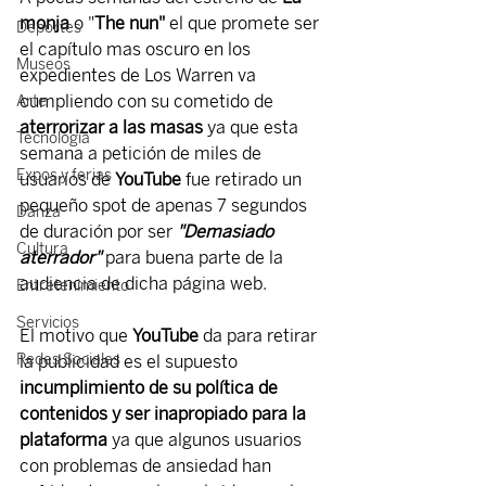
monja
 o "
The nun" 
el que promete ser 
Deportes
el capítulo mas oscuro en los 
Museos
expedientes de Los Warren va 
cumpliendo con su cometido de 
Arte
aterrorizar a las masas
 ya que esta 
Tecnología
semana a petición de miles de 
Expos y ferias
usuarios de 
YouTube
 fue retirado un 
pequeño spot de apenas 7 segundos 
Danza
de duración por ser 
"Demasiado 
Cultura
aterrador"
 para buena parte de la 
audiencia de dicha página web.
Entretenimiento
Servicios
El motivo que 
YouTube
 da para retirar 
Redes Sociales
la publicidad es el supuesto 
incumplimiento de su política de 
contenidos y ser inapropiado para la 
plataforma 
ya que algunos usuarios 
con problemas de ansiedad han 