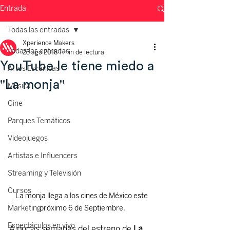
Entrada
Todas las entradas
Xperience Makers
Todas las entradas
23 ago 2018
1 min de lectura
YouTube le tiene miedo a
Artes Escénicas
"La monja"
Música
Cine
Parques Temáticos
Videojuegos
Artistas e Influencers
Streaming y Televisión
Cursos
La monja llega a los cines de México este 
Marketing
próximo 6 de Septiembre.
Espectáculos en vivo
A pocas semanas del estreno de 
La 